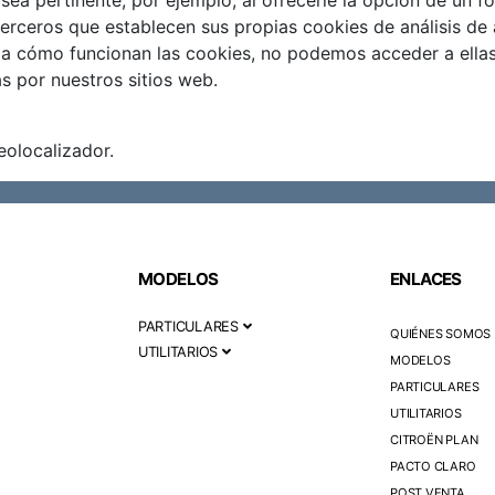
ea pertinente, por ejemplo, al ofrecerle la opción de un f
terceros que establecen sus propias cookies de análisis de 
o a cómo funcionan las cookies, no podemos acceder a ella
as por nuestros sitios web.
eolocalizador.
MODELOS
ENLACES
PARTICULARES
QUIÉNES SOMOS
UTILITARIOS
MODELOS
PARTICULARES
UTILITARIOS
CITROËN PLAN
PACTO CLARO
POST VENTA